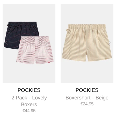
POCKIES
POCKIES
2 Pack - Lovely
Boxershort - Beige
Boxers
€24,95
€44,95