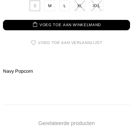
S
M
L
XL
XXL
VOEG TOE AAN WINKELMAND
VOEG TOE AAN VERLANGLIJST
Navy Popcorn
Gerelateerde producten