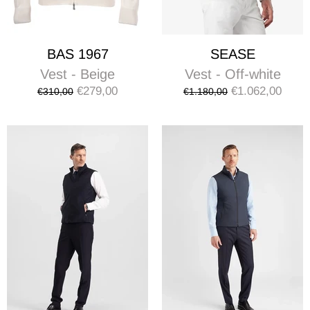
BAS 1967
SEASE
Vest - Beige
Vest - Off-white
€279,00
€1.062,00
€310,00
€1.180,00