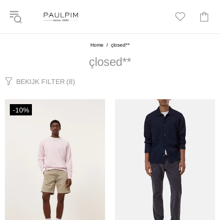
Home
çlosed**
çlosed**
BEKIJK FILTER
(8)
-10%