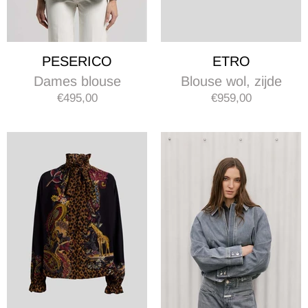
PESERICO
ETRO
Dames blouse
Blouse wol, zijde
€495,00
€959,00