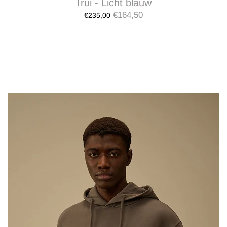
Trui - Licht blauw
€164,50
€235,00