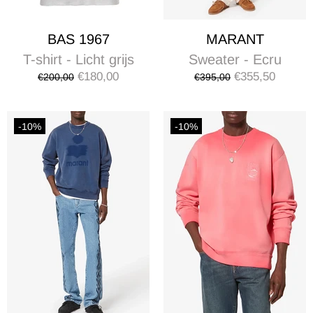
BAS 1967
MARANT
T-shirt - Licht grijs
Sweater - Ecru
€180,00
€355,50
€200,00
€395,00
-10%
-10%