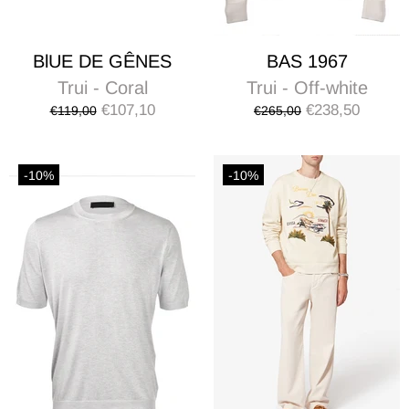
BlUE DE GÊNES
BAS 1967
Trui - Coral
Trui - Off-white
€107,10
€238,50
€119,00
€265,00
-10%
-10%