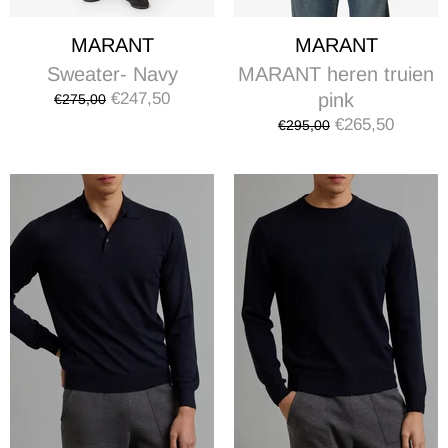
MARANT
MARANT
Sweater- Navy
MARANT heren truien
€247,50
pink
€275,00
€265,50
€295,00