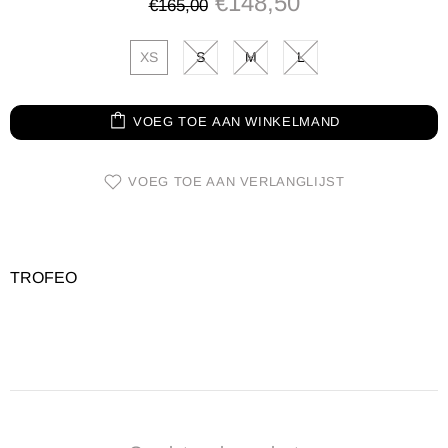
€148,50
€165,00
XS
S
M
L
VOEG TOE AAN WINKELMAND
VOEG TOE AAN VERLANGLIJST
TROFEO