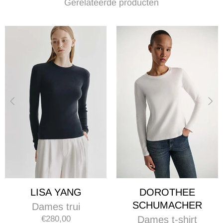
Gerelateerde producten
LISA YANG
DOROTHEE
SCHUMACHER
Dames trui
€280,00
Dames t-shirt