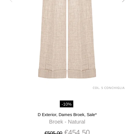
-10%
D Exterior,
Dames Broek,
Sale*
Broek - Natural
€454,50
€505,00