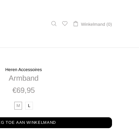
Winkelmand (0)
Heren Accessoires
Armband
€69,95
M
L
EG TOE AAN WINKELMAND